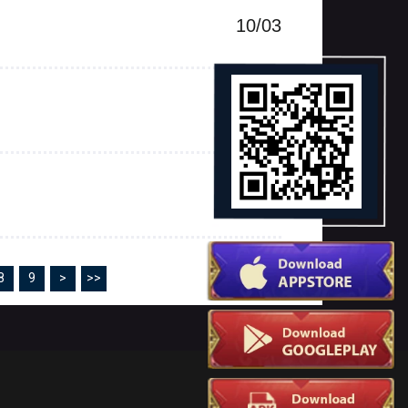
10/03
05/03
02/03
8
9
>
>>