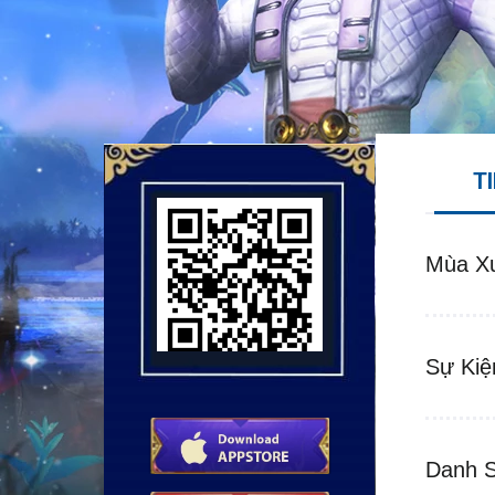
T
Mùa Xu
Sự Kiệ
Danh 