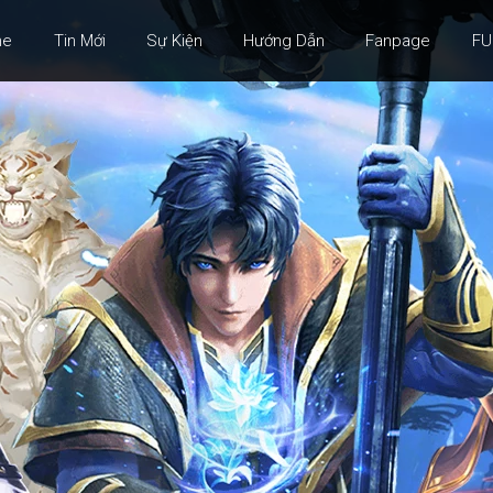
me
Tin Mới
Sự Kiện
Hướng Dẫn
Fanpage
FU