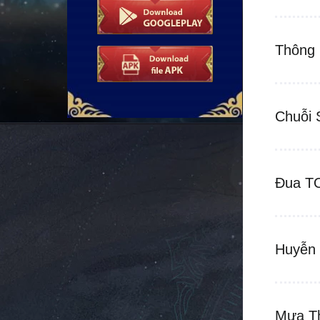
Thông 
Chuỗi 
Đua TO
Huyễn 
Mưa T