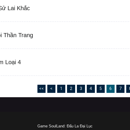
Sử Lai Khắc
i Thần Trang
m Loại 4
<<
<
1
2
3
4
5
6
7
Game SoulLand: Đấu La Đại Lục