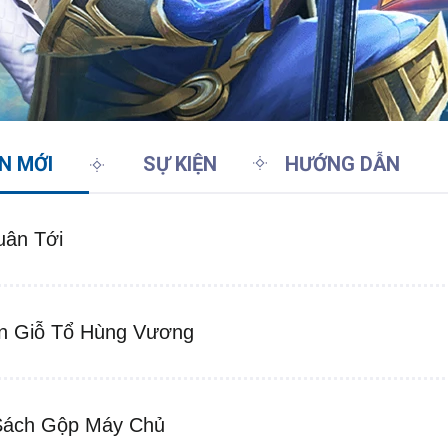
IN MỚI
SỰ KIỆN
HƯỚNG DẪN
ân Tới
n Giỗ Tổ Hùng Vương
Sách Gộp Máy Chủ