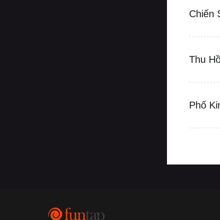
Chiến 
Thu Hồ
Phố Ki