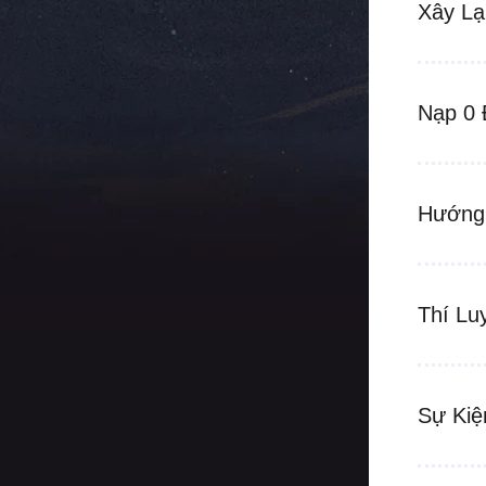
Xây Lạ
Nạp 0 
Hướng
Thí Lu
Sự Kiệ