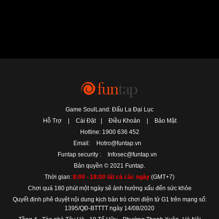
Game SoulLand: Đấu La Đại Lục
Hỗ Trợ
|
Cài Đặt
|
Điều Khoản
|
Bảo Mật
Hotline: 1900 636 452
Email:
Hotro@funtap.vn
Funtap security :
Infosec@funtap.vn
Bản quyền © 2021 Funtap.
Thời gian:
8:00 - 18:00 tất cả các ngày
(GMT+7)
Chơi quá 180 phút một ngày sẽ ảnh hưởng xấu đến sức khỏe
Quyết định phê duyệt nội dung kịch bản trò chơi điện tử G1 trên mạng số:
1395/QĐ-BTTTT ngày 14/08/2020