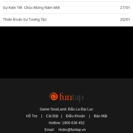
Sự Kiện Tết: Chúc Mừng Năm Mới
27/01
Thiên Đoán Sư Tương Tác
20/01
Game SoulLand: Đấu La Đại Lục
Hỗ Trợ
|
Cài Đặt
|
Điều Khoản
|
Bảo Mật
Hotline: 1900 636 452
Email:
Hotro@funtap.vn