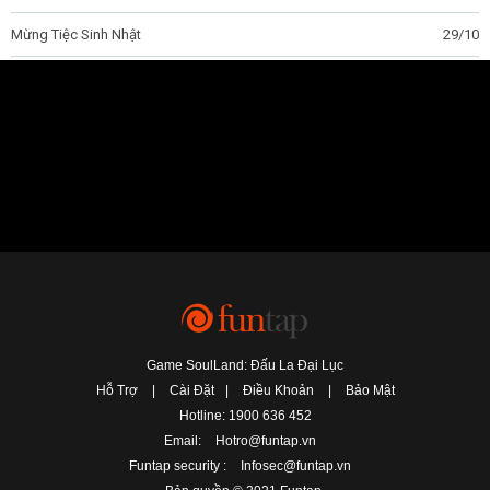
Mừng Tiệc Sinh Nhật
29/10
Game SoulLand: Đấu La Đại Lục
Hỗ Trợ
|
Cài Đặt
|
Điều Khoản
|
Bảo Mật
Hotline: 1900 636 452
Email:
Hotro@funtap.vn
Funtap security :
Infosec@funtap.vn