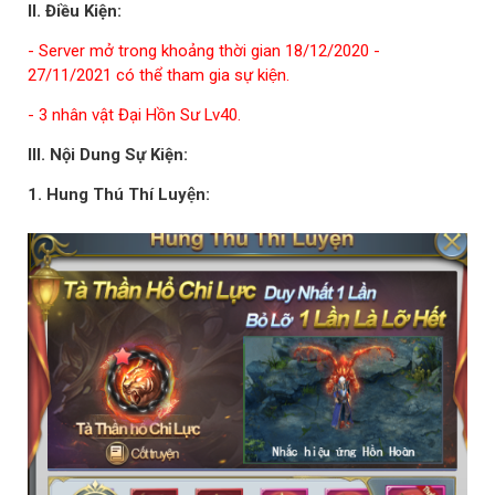
II. Điều Kiện:
- Server mở trong khoảng thời gian 18/12/2020 -
27/11/2021 có thể tham gia sự kiện.
- 3 nhân vật Đại Hồn Sư Lv40.
III. Nội Dung Sự Kiện:
1. Hung Thú Thí Luyện: