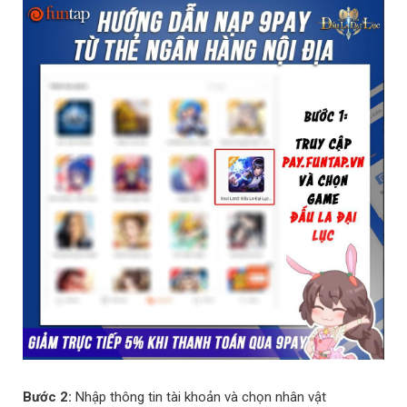
Bước 2:
Nhập thông tin tài khoản và chọn nhân vật