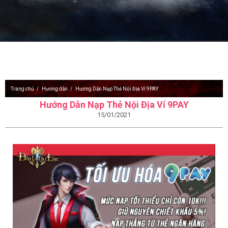
Trang chủ
Hướng dẫn
Hướng Dẫn Nạp Thẻ Nội Địa Ví 9PAY
Hướng Dẫn Nạp Thẻ Nội Địa Ví 9PAY
15/01/2021