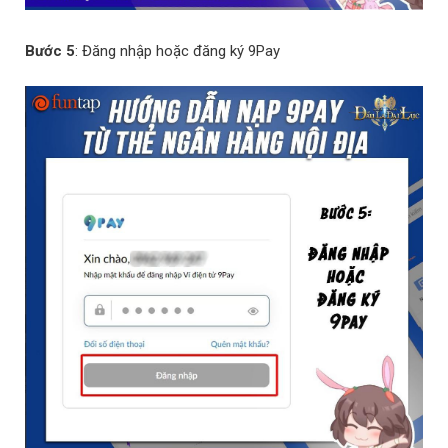
Bước 5
: Đăng nhập hoặc đăng ký 9Pay