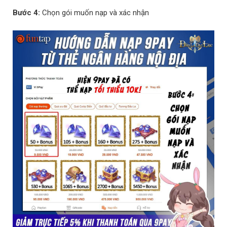
Bước 4:
Chọn gói muốn nạp và xác nhận